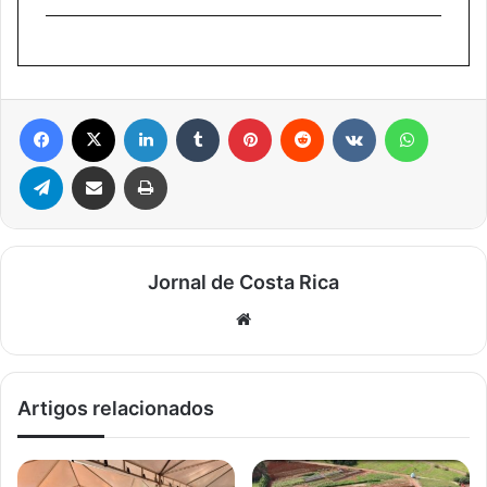
Facebook
X
Linkedin
Tumblr
Pinterest
Reddit
VK
WhatsA
Telegram
Compartilhar via e-mail
Imprimir
Jornal de Costa Rica
Website
Artigos relacionados