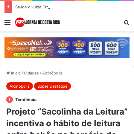
Saúde divulga Cronograma de Atendimentos do Castramóvel para o mês de agosto em Costa Rica
Menu
Pr
Início
/
Cidades
/
Alcinópolis
Alcinópolis
Super Destaque
Tendência
Projeto “Sacolinha da Leitura”
incentiva o hábito de leitura