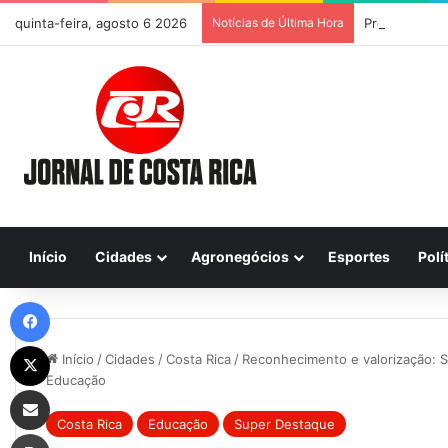
quinta-feira, agosto 6 2026
Notícias de Última Hora
Previsão do T
Início
Cidades
Agronegócios
Esportes
Polí
Facebook
X
Início
/
Cidades
/
Costa Rica
/
Reconhecimento e valorização: 
Educação
Compartilhar via e-mail
Costa Rica
Educação
Super Destaque
Imprimir