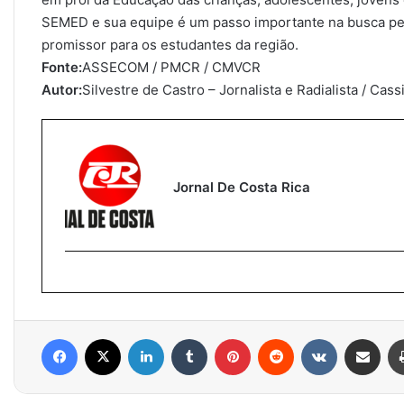
SEMED e sua equipe é um passo importante na busca pel
promissor para os estudantes da região.
Fonte:
ASSECOM / PMCR / CMVCR
Autor:
Silvestre de Castro – Jornalista e Radialista / Ca
Jornal De Costa Rica
Facebook
X
Linkedin
Tumblr
Pinterest
Reddit
VK
Compartilhar via e-mail