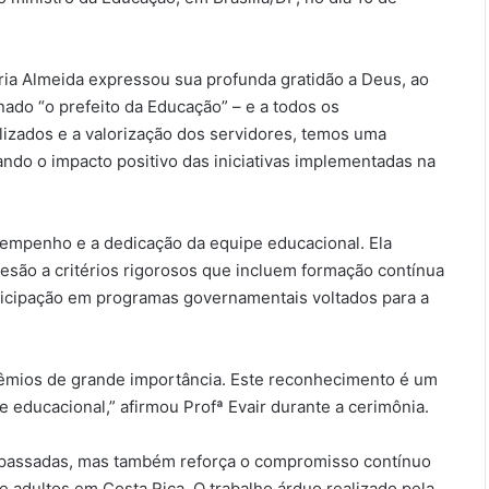
ria Almeida expressou sua profunda gratidão a Deus, ao
ado “o prefeito da Educação” – e a todos os
izados e a valorização dos servidores, temos uma
ando o impacto positivo das iniciativas implementadas na
o empenho e a dedicação da equipe educacional. Ela
esão a critérios rigorosos que incluem formação contínua
rticipação em programas governamentais voltados para a
rêmios de grande importância. Este reconhecimento é um
educacional,” afirmou Profª Evair durante a cerimônia.
 passadas, mas também reforça o compromisso contínuo
e adultos em Costa Rica. O trabalho árduo realizado pela