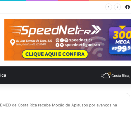
empo para Costa Rica nesta quinta-feira (6)
tica
Costa Rica
SEMED de Costa Rica recebe Moção de Aplausos por avanços na