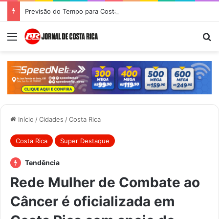
Previsão do Tempo para Costa Rica nesta sexta-feira (7)
Menu
Pr
Início
/
Cidades
/
Costa Rica
Costa Rica
Super Destaque
Tendência
Rede Mulher de Combate ao
Câncer é oficializada em