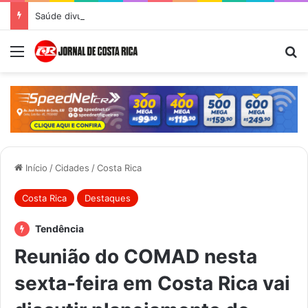
Saúde divulga Cronograma de Atendimentos do Castramóvel para o mês de agosto em Costa Rica
Menu
Pr
Início
/
Cidades
/
Costa Rica
Costa Rica
Destaques
Tendência
Reunião do COMAD nesta
sexta-feira em Costa Rica vai