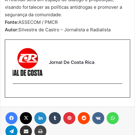
visando fortalecer as políticas antidrogas e promover a
segurança da comunidade.
Fonte:
ASSECOM / PMCR
Autor:
Silvestre de Castro – Jornalista e Radialista
Jornal De Costa Rica
Facebook
X
Linkedin
Tumblr
Pinterest
Reddit
VK
WhatsA
Telegram
Compartilhar via e-mail
Imprimir