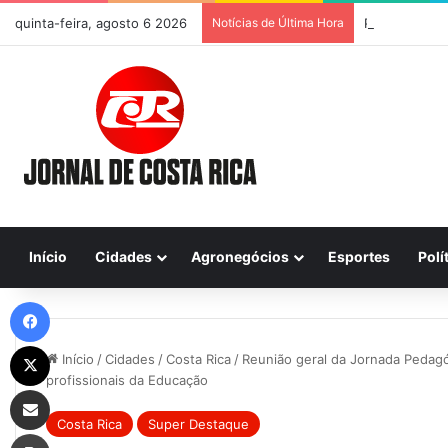
quinta-feira, agosto 6 2026
Notícias de Última Hora
Previsão do T
Início
Cidades
Agronegócios
Esportes
Polí
Facebook
X
Início
/
Cidades
/
Costa Rica
/
Reunião geral da Jornada Pedagó
profissionais da Educação
Compartilhar via e-mail
Costa Rica
Super Destaque
Imprimir