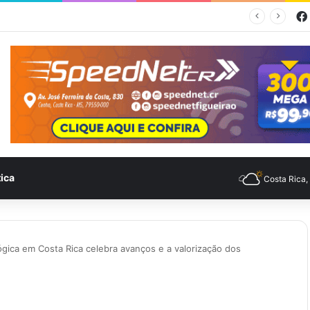
empo para Costa Rica nesta quinta-feira (6)
tica
Costa Rica
gica em Costa Rica celebra avanços e a valorização dos