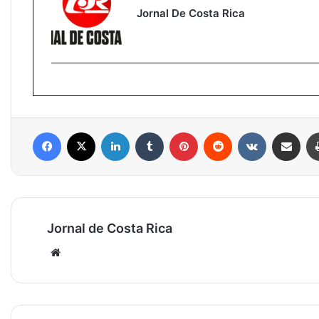
Jornal De Costa Rica
Facebook
X
Linkedin
Tumblr
Pinterest
Reddit
VK
Compartilhar via e-mail
Jornal de Costa Rica
Website