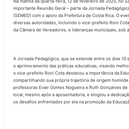
Na manhã da quarta-feira, 12 de fevereiro de 2025, no S
importante Reunião Geral – parte da Jornada Pedagógica
(SEMED) com o apoio da Prefeitura de Costa Rica. O eve
diversas autoridades, incluindo o vice-prefeito Roni Cot
da Câmara de Vereadores, e lideranças municipais, sob
A Jornada Pedagógica, que se estende entre os dias 10 e
o aprimoramento das práticas educativas, visando melhor
o vice-prefeito Roni Cota destacou a importância da Ed
compartilhando sua própria trajetória de origem humilde
professoras Evair Gomes Nogueira e Ruth Gonçalves de Ol
local, mesmo após a aposentadoria, e elogiou a dedicaç
os desafios enfrentados por ela na promoção da Educaç