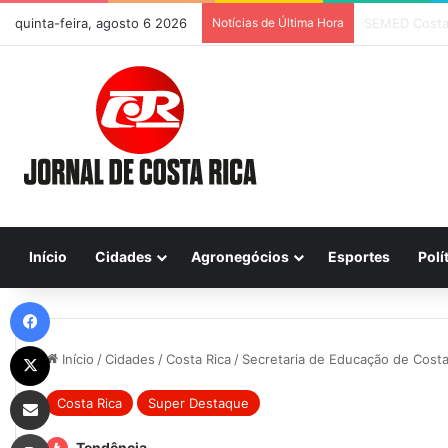
quinta-feira, agosto 6 2026
Notícias de Última Hora
Previsão do T
Início
Cidades
Agronegócios
Esportes
Polí
Facebook
X
Início
/
Cidades
/
Costa Rica
/
Secretaria de Educação de Cost
Compartilhar via e-mail
Costa Rica
Super Destaque
Imprimir
Tendência