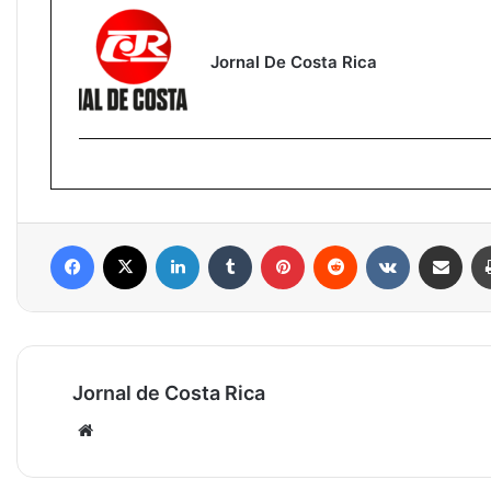
Jornal De Costa Rica
Facebook
X
Linkedin
Tumblr
Pinterest
Reddit
VK
Compartilhar via e-mail
Jornal de Costa Rica
Website