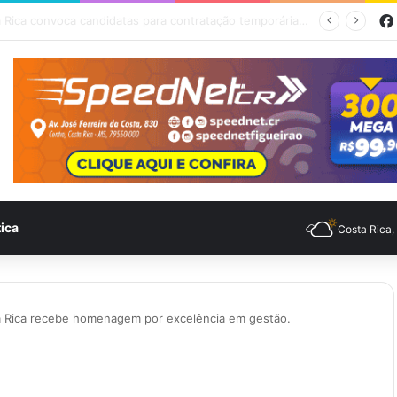
empo para Costa Rica nesta quinta-feira (6)
tica
Costa Rica
a Rica recebe homenagem por excelência em gestão.