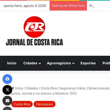
quinta-feira, agosto 6 2026
Notícias de Última Hora
Previsão do T
Início
Cidades
Agronegócios
Esportes
Polí
Facebook
X
Início
/
Cidades
/
Costa Rica
/
Segurança Viária: Câmara pressi
posto, escola e no acesso a Mineiros (GO)
Compartilhar via e-mail
Costa Rica
Destaques
Imprimir