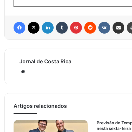
Facebook
X
Linkedin
Tumblr
Pinterest
Reddit
VK
Compartilhar via e-mail
Jornal de Costa Rica
Website
Artigos relacionados
Previsão do Temp
nesta sexta-feira 