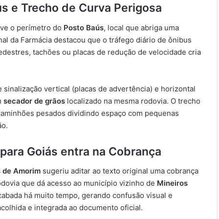
s e Trecho de Curva Perigosa
lve o perímetro do
Posto Baús
, local que abriga uma
al da Farmácia destacou que o tráfego diário de ônibus
edestres, tachões ou placas de redução de velocidade cria
 sinalização vertical (placas de advertência) e horizontal
m
secador de grãos
localizado na mesma rodovia. O trecho
e caminhões pesados dividindo espaço com pequenas
ão.
para Goiás entra na Cobrança
s de Amorim
sugeriu aditar ao texto original uma cobrança
rodovia que dá acesso ao município vizinho de
Mineiros
acabada há muito tempo, gerando confusão visual e
acolhida e integrada ao documento oficial.