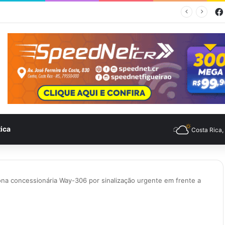
empo para Costa Rica nesta quinta-feira (6)
tica
Costa Rica
ona concessionária Way-306 por sinalização urgente em frente a