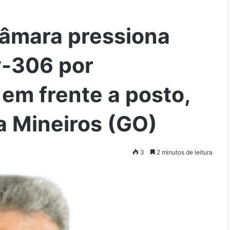
Câmara pressiona
y-306 por
 em frente a posto,
a Mineiros (GO)
3
2 minutos de leitura