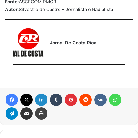
Fonte:
ASSECOM PMCR
Autor:
Silvestre de Castro – Jornalista e Radialista
Jornal De Costa Rica
Facebook
X
Linkedin
Tumblr
Pinterest
Reddit
VK
WhatsA
Telegram
Compartilhar via e-mail
Imprimir