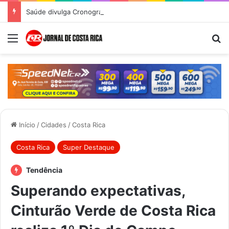
Saúde divulga Cronograma de Atendimentos do Castramóvel para o mês de agosto em Costa Rica
Menu
Pr
Início
/
Cidades
/
Costa Rica
Costa Rica
Super Destaque
Tendência
Superando expectativas,
Cinturão Verde de Costa Rica