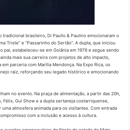
radicional brasileiro, Di Paullo & Paulino emocionaram o
Triste” e “Passarinho do Sertão”. A dupla, que iniciou
l do pai, estabeleceu-se em Goiânia em 1976 e segue sendo
inda mais sua carreira com projetos de alto impacto,
a em parceria com Marília Mendonça. Na Expo Rica, os
anejo raiz, reforçando seu legado histórico e emocionando
ham no evento. Na praça de alimentação, a partir das 20h,
, Félix, Gui Show e a dupla sertaneja costarriquense,
tir uma atmosfera animada para os visitantes. Com entrada
compromisso com a inclusão e acesso à cultura.
res eventos agropecuários do Norte do estado de Mato