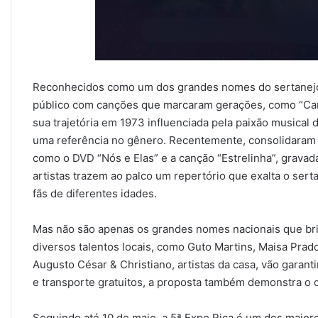
Reconhecidos como um dos grandes nomes do sertanejo t
público com canções que marcaram gerações, como “Cama 
sua trajetória em 1973 influenciada pela paixão musica
uma referência no gênero. Recentemente, consolidaram a
como o DVD “Nós e Elas” e a canção “Estrelinha”, gravad
artistas trazem ao palco um repertório que exalta o sert
fãs de diferentes idades.
Mas não são apenas os grandes nomes nacionais que bril
diversos talentos locais, como Guto Martins, Maisa Prado
Augusto César & Christiano, artistas da casa, vão garan
e transporte gratuitos, a proposta também demonstra o 
Seguindo até 10 de maio, a 5ª Expo Rica é um dos maio