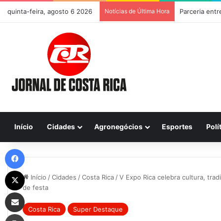
quinta-feira, agosto 6 2026
Notícias de Última Hora
Início
Cidades
Agronegócios
Esportes
Polí
Facebook
X
Início
/
Cidades
/
Costa Rica
/
V Expo Rica celebra cultura, tra
de festa
Compartilhar via e-mail
Costa Rica
Super Destaque
Imprimir