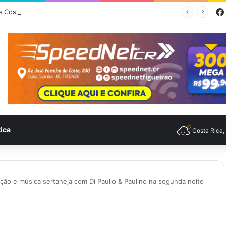
Parceria entre Costa Rica e Alcinópolis entrega ponte de concreto e fortalece infraestrutura na região das lavouras do Engano
tica
Costa Rica
dição e música sertaneja com Di Paullo & Paulino na segunda noite