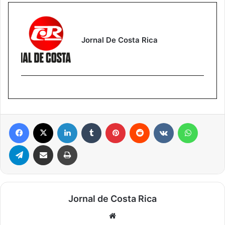
Jornal De Costa Rica
Facebook
X
Linkedin
Tumblr
Pinterest
Reddit
VK
WhatsA
Telegram
Compartilhar via e-mail
Imprimir
Jornal de Costa Rica
Website