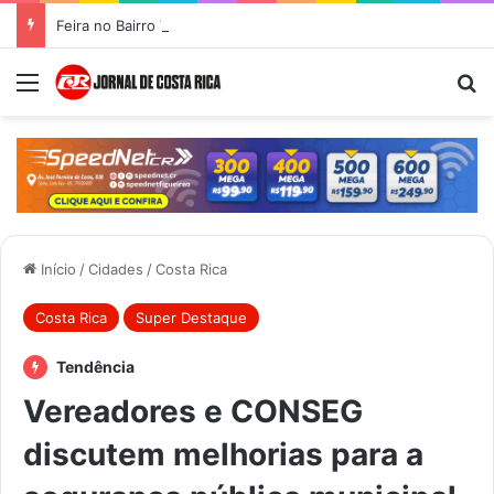
Feira no Bairro Vale do Amanhecer acontece hoje e União das Feiras será na Feira Central no sábado
Menu
Pr
Início
/
Cidades
/
Costa Rica
Costa Rica
Super Destaque
Tendência
Vereadores e CONSEG
discutem melhorias para a