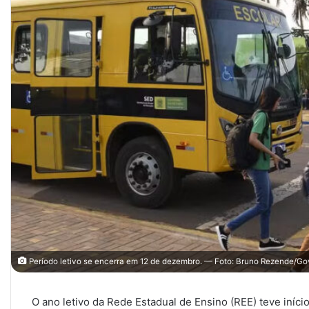
Período letivo se encerra em 12 de dezembro. — Foto: Bruno Rezende/G
O ano letivo da Rede Estadual de Ensino (REE) teve iníci