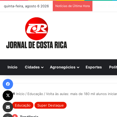
quinta-feira, agosto 6 2026
Notícias de Última Hora
Previsão do T
Início
Cidades
Agronegócios
Esportes
Polí
Facebook
X
Início
/
Educação
/
Volta às aulas: mais de 180 mil alunos inic
Compartilhar via e-mail
Educação
Super Destaque
Imprimir
Tendência