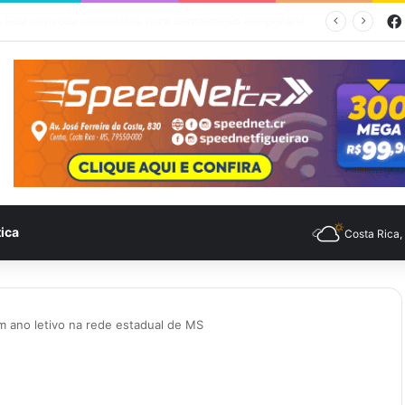
empo para Costa Rica nesta quinta-feira (6)
tica
Costa Rica
iam ano letivo na rede estadual de MS