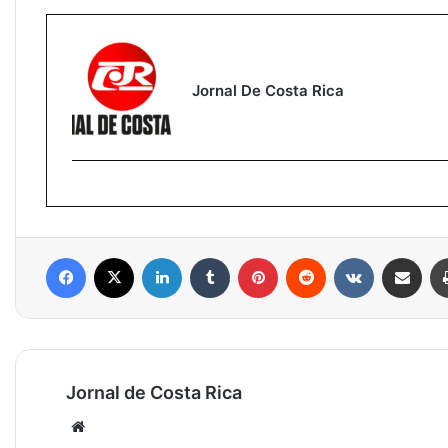
Jornal De Costa Rica
Facebook
X
Linkedin
Tumblr
Pinterest
Reddit
VK
Compartilhar via e-mail
Jornal de Costa Rica
Website