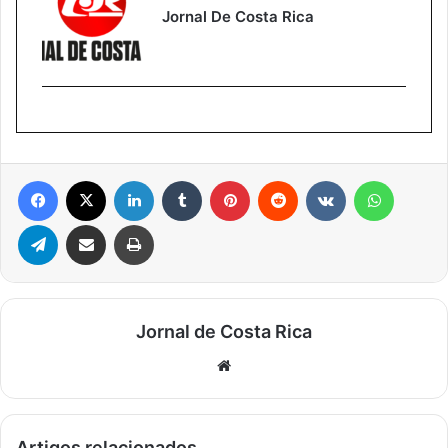
Jornal De Costa Rica
Facebook
X
Linkedin
Tumblr
Pinterest
Reddit
VK
WhatsA
Telegram
Compartilhar via e-mail
Imprimir
Jornal de Costa Rica
Website
Artigos relacionados