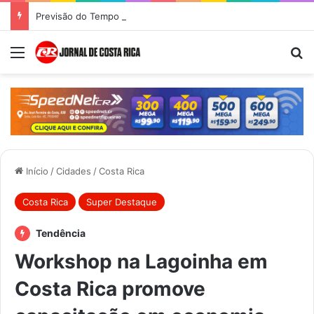
Previsão do Tempo para Costa Rica nesta quinta-feira (6)
Menu
Pr
Início
/
Cidades
/
Costa Rica
Costa Rica
Super Destaque
Tendência
Workshop na Lagoinha em
Costa Rica promove