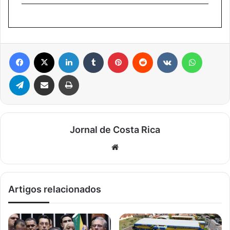
Facebook
X
Linkedin
Tumblr
Pinterest
Reddit
VK
WhatsA
Telegram
Compartilhar via e-mail
Imprimir
Jornal de Costa Rica
Website
Artigos relacionados