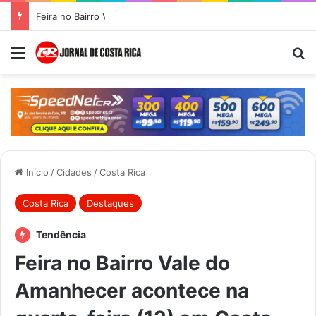
Feira no Bairro Vale do Amanhecer acontece hoje e União das Feiras será na Feira Central no sábado
Menu
Pr
Início
/
Cidades
/
Costa Rica
Costa Rica
Destaques
Tendência
Feira no Bairro Vale do
Amanhecer acontece na