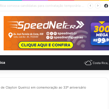
mpo para Costa Rica nesta quinta-feira (6)
tica
Costa Rica
l de Clayton Queiroz em comemoração ao 33º aniversário