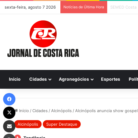
sexta-feira, agosto 7 2026
Notícias de Última Hora
Previsão do Te
Início
Cidades
Agronegócios
Esportes
Polí
Facebook
X
Início
/
Cidades
/
Alcinópolis
/
Alcinópolis anuncia show gospe
Compartilhar via e-mail
Alcinópolis
Super Destaque
Imprimir
Tendência