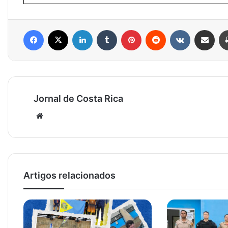
Facebook
X
Linkedin
Tumblr
Pinterest
Reddit
VK
Compartilhar via e-mail
Jornal de Costa Rica
Website
Artigos relacionados