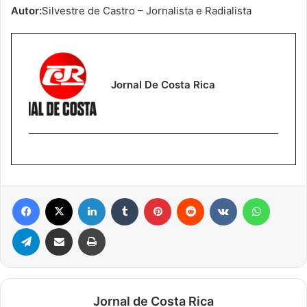
Autor:
Silvestre de Castro – Jornalista e Radialista
Jornal De Costa Rica
Facebook
X
Linkedin
Tumblr
Pinterest
Reddit
VK
WhatsA
Telegram
Compartilhar via e-mail
Imprimir
Jornal de Costa Rica