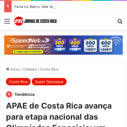
Feira no Bairro Vale do Amanhecer acontece hoje e União das Feiras será na Feira Central no sábado
Menu
Pr
Início
/
Cidades
/
Costa Rica
Costa Rica
Super Destaque
Tendência
APAE de Costa Rica avança
para etapa nacional das