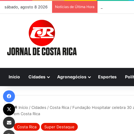
sábado, agosto 8 2026
Notícias de Última Hora
Início
Cidades
Agronegócios
Esportes
Polí
Facebook
X
Início
/
Cidades
/
Costa Rica
/
Fundação Hospitalar celebra 30
em Costa Rica
Compartilhar via e-mail
Costa Rica
Super Destaque
Imprimir