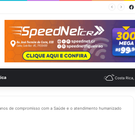
Feira no Bairro Vale do Amanhecer acontece hoje e União das Feiras será na Feira Central no sábado
tica
Costa Rica
 anos de compromisso com a Saúde e o atendimento humanizado