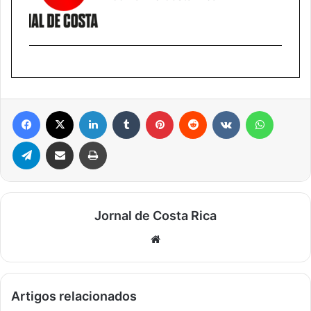
Facebook
X
Linkedin
Tumblr
Pinterest
Reddit
VK
WhatsA
Telegram
Compartilhar via e-mail
Imprimir
Jornal de Costa Rica
Website
Artigos relacionados