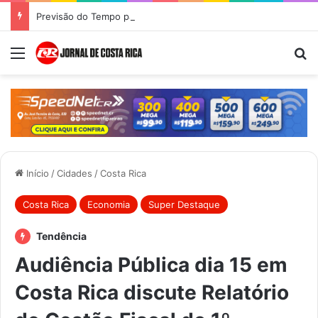
Previsão do Tempo para Costa Rica nesta quinta-feira (6)
Menu
Pr
Início
/
Cidades
/
Costa Rica
Costa Rica
Economia
Super Destaque
Tendência
Audiência Pública dia 15 em
Costa Rica discute Relatório