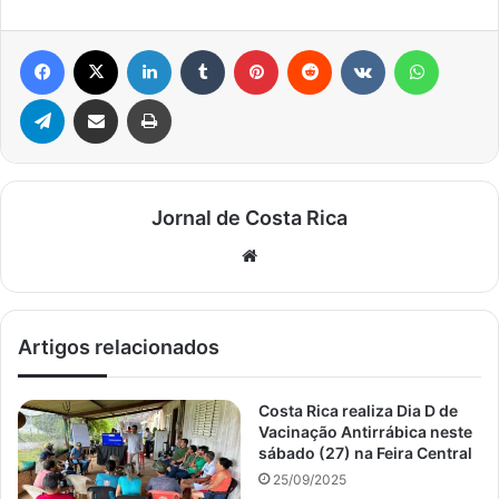
Facebook
X
Linkedin
Tumblr
Pinterest
Reddit
VK
WhatsA
Telegram
Compartilhar via e-mail
Imprimir
Jornal de Costa Rica
Website
Artigos relacionados
Costa Rica realiza Dia D de
Vacinação Antirrábica neste
sábado (27) na Feira Central
25/09/2025