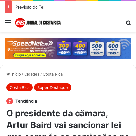
Previsão do Tempo para Costa Rica nesta quinta-feira (6)
Menu
Pr
Início
/
Cidades
/
Costa Rica
Costa Rica
Super Destaque
Tendência
O presidente da câmara,
Artur Baird vai sancionar lei