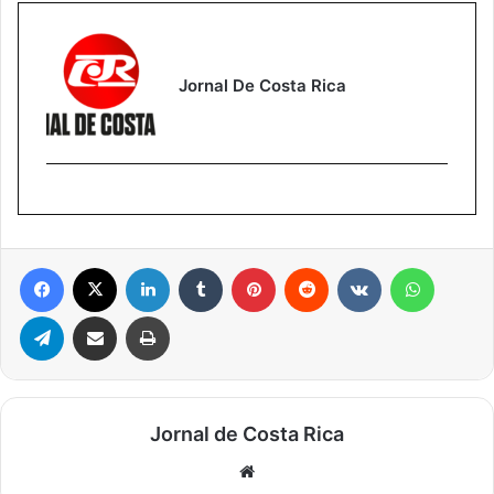
Jornal De Costa Rica
Facebook
X
Linkedin
Tumblr
Pinterest
Reddit
VK
WhatsA
Telegram
Compartilhar via e-mail
Imprimir
Jornal de Costa Rica
Website