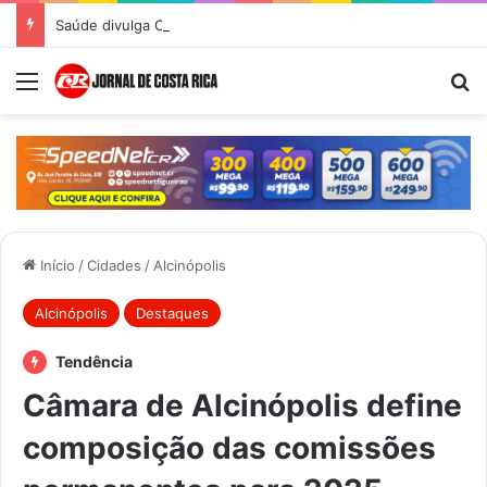
Saúde divulga Cronograma de Atendimentos do Castramóvel para o mês de agosto em Costa Rica
Menu
Pr
Início
/
Cidades
/
Alcinópolis
Alcinópolis
Destaques
Tendência
Câmara de Alcinópolis define
composição das comissões