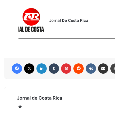
Jornal De Costa Rica
Facebook
X
Linkedin
Tumblr
Pinterest
Reddit
VK
Compartilhar via e-mail
Jornal de Costa Rica
Website