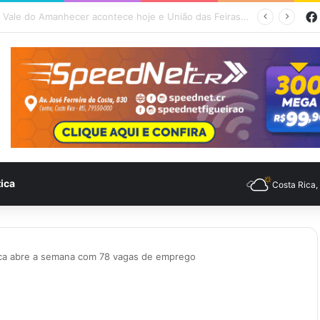
mpo para Costa Rica nesta sexta-feira (7)
tica
Costa Rica
ica abre a semana com 78 vagas de emprego