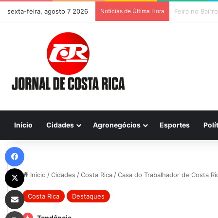
sexta-feira, agosto 7 2026
Notícias de Última Hora
Previsão do Te
Início
Cidades
Agronegócios
Esportes
Polí
Facebook
X
Início
/
Cidades
/
Costa Rica
/
Casa do Trabalhador de Costa R
Compartilhar via e-mail
Costa Rica
Destaques
Imprimir
Tendência