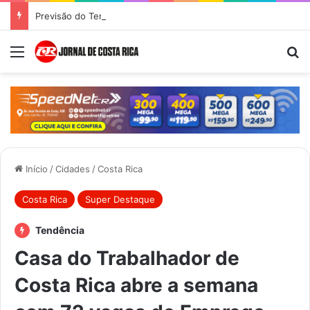
Previsão do Tempo para Costa Rica nesta quinta-feira (6)
Menu
Pr
Início
/
Cidades
/
Costa Rica
Costa Rica
Super Destaque
Tendência
Casa do Trabalhador de
Costa Rica abre a semana