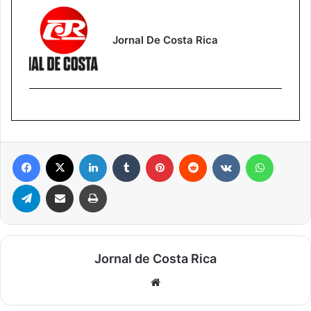
Jornal De Costa Rica
Facebook
X
Linkedin
Tumblr
Pinterest
Reddit
VK
WhatsA
Telegram
Compartilhar via e-mail
Imprimir
Jornal de Costa Rica
Website