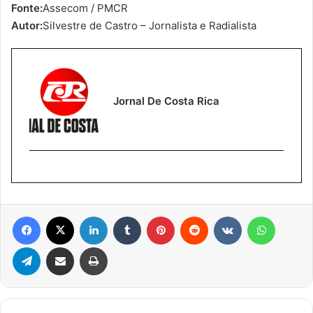
Fonte:
Assecom / PMCR
Autor:
Silvestre de Castro – Jornalista e Radialista
Jornal De Costa Rica
Facebook
X
Linkedin
Tumblr
Pinterest
Reddit
VK
WhatsA
Telegram
Compartilhar via e-mail
Imprimir