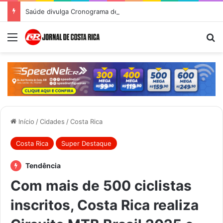
Saúde divulga Cronograma de Atendimentos do Castramóvel para o mês de agosto em Costa Rica
Menu
Pr
Início
/
Cidades
/
Costa Rica
Costa Rica
Super Destaque
Tendência
Com mais de 500 ciclistas
inscritos, Costa Rica realiza