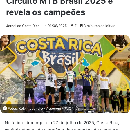
Circuito MTB Brasil 2025 e
revela os campeões
Jornal de Costa Rica
01/08/2025
7
3 minutos de leitura
Fotos: Kelvin Leandro - Assecom / PMCR
No último domingo, dia 27 de julho de 2025, Costa Rica,
capital estadual do algodão e dos esportes de aventura,