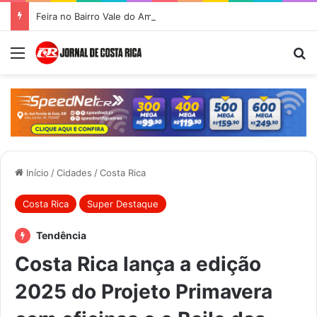
Feira no Bairro Vale do Amanhecer acontece hoje e União das Feiras será na Feira Central no sábado
Menu
Pr
Início
/
Cidades
/
Costa Rica
Costa Rica
Super Destaque
Tendência
Costa Rica lança a edição
2025 do Projeto Primavera