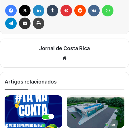
Facebook
X
Linkedin
Tumblr
Pinterest
Reddit
VK
WhatsA
Telegram
Compartilhar via e-mail
Imprimir
Jornal de Costa Rica
Website
Artigos relacionados