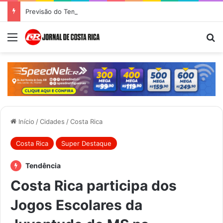
Previsão do Tempo para Costa Rica nesta quinta-feira (6)
Menu
Pr
Início
/
Cidades
/
Costa Rica
Costa Rica
Super Destaque
Tendência
Costa Rica participa dos
Jogos Escolares da