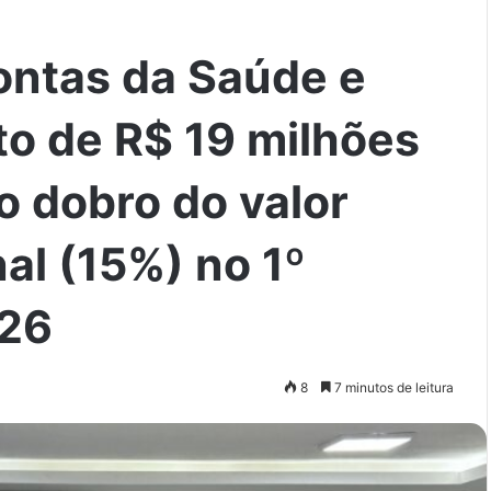
ontas da Saúde e
to de R$ 19 milhões
o dobro do valor
al (15%) no 1º
026
8
7 minutos de leitura