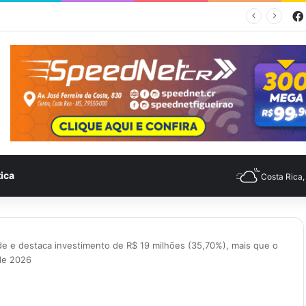
Feira no Bairro Vale do Amanhecer acontece hoje e União das Feiras será na Feira Central no sábado
tica
Costa Rica
de e destaca investimento de R$ 19 milhões (35,70%), mais que o
 de 2026