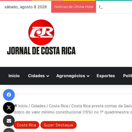
sábado, agosto 8 2026
Notícias de Última Hora
Início
Cidades
Agronegócios
Esportes
Polí
Facebook
X
Início
/
Cidades
/
Costa Rica
/
Costa Rica presta contas da Saú
dobro do valor mínimo constitucional (15%) no 1º quadrimestre
Compartilhar via e-mail
Costa Rica
Super Destaque
Imprimir