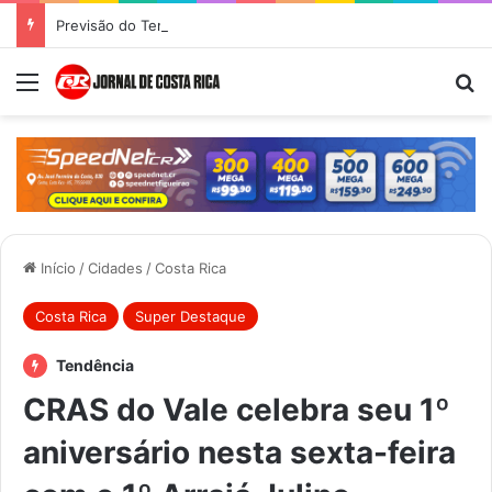
Previsão do Tempo para Costa Rica nesta quinta-feira (6)
Menu
Pr
Início
/
Cidades
/
Costa Rica
Costa Rica
Super Destaque
Tendência
CRAS do Vale celebra seu 1º
aniversário nesta sexta-feira