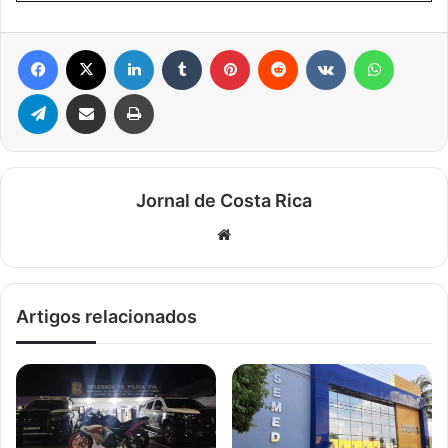
Facebook
X
Linkedin
Tumblr
Pinterest
Reddit
VK
WhatsA
Telegram
Compartilhar via e-mail
Imprimir
Jornal de Costa Rica
Website
Artigos relacionados