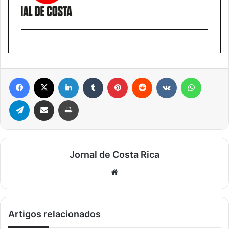
Facebook
X
Linkedin
Tumblr
Pinterest
Reddit
VK
WhatsA
Telegram
Compartilhar via e-mail
Imprimir
Jornal de Costa Rica
Website
Artigos relacionados