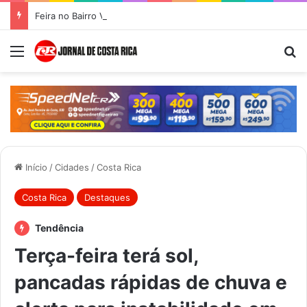
Feira no Bairro Vale do Amanhecer acontece hoje e União das Feiras será na Feira Central no sábado
Menu
Pr
Início
/
Cidades
/
Costa Rica
Costa Rica
Destaques
Tendência
Terça-feira terá sol,
pancadas rápidas de chuva e