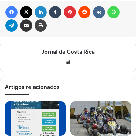
Facebook
X
Linkedin
Tumblr
Pinterest
Reddit
VK
WhatsA
Telegram
Compartilhar via e-mail
Imprimir
Jornal de Costa Rica
Website
Artigos relacionados