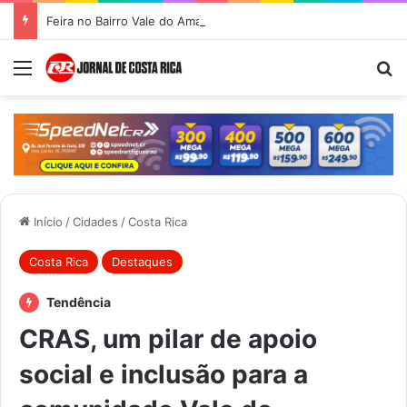
Feira no Bairro Vale do Amanhecer acontece hoje e União das Feiras será na Feira Central no sábado
Menu
Pr
Início
/
Cidades
/
Costa Rica
Costa Rica
Destaques
Tendência
CRAS, um pilar de apoio
social e inclusão para a