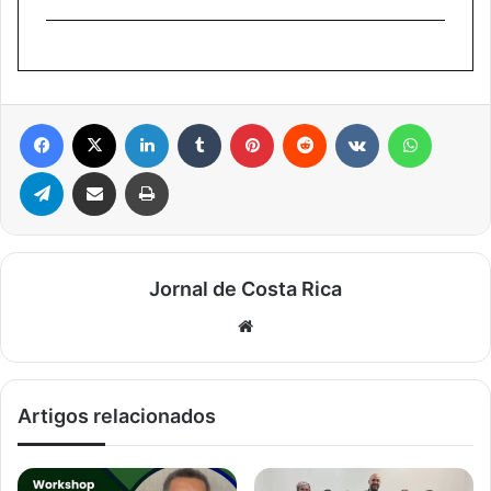
Facebook
X
Linkedin
Tumblr
Pinterest
Reddit
VK
WhatsA
Telegram
Compartilhar via e-mail
Imprimir
Jornal de Costa Rica
Website
Artigos relacionados