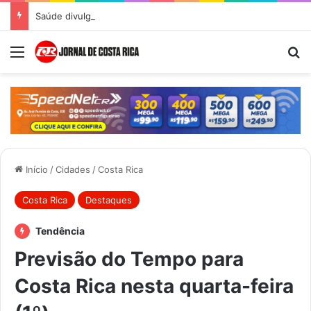
Saúde divulga Cronograma de Atendimentos do Castramóvel para o mês de agosto em Costa Rica
Menu
Pr
Início
/
Cidades
/
Costa Rica
Costa Rica
Destaques
Tendência
Previsão do Tempo para
Costa Rica nesta quarta-feira