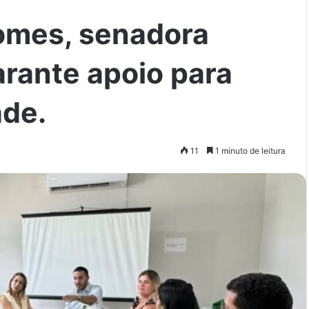
Gomes, senadora
rante apoio para
ade.
11
1 minuto de leitura