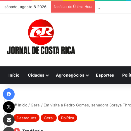
sábado, agosto 8 2026
Notícias de Última Hora
Início
Cidades
Agronegócios
Esportes
Polí
Facebook
X
Início
/
Geral
/
Em visita a Pedro Gomes, senadora Soraya Thro
Compartilhar via e-mail
Destaques
Geral
Política
Imprimir
Tendência