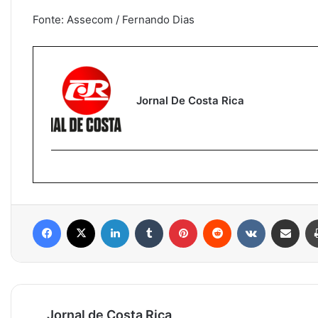
Fonte: Assecom / Fernando Dias
Jornal De Costa Rica
Facebook
X
Linkedin
Tumblr
Pinterest
Reddit
VK
Compartilhar via e-mail
Jornal de Costa Rica