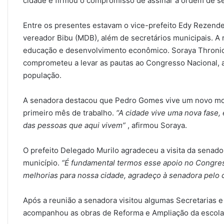
cidade e firmou o compromisso de assinar a ordem de se
Entre os presentes estavam o vice-prefeito Edy Rezende,
vereador Bibu (MDB), além de secretários municipais. A
educação e desenvolvimento econômico. Soraya Thronick
comprometeu a levar as pautas ao Congresso Nacional, 
população.
A senadora destacou que Pedro Gomes vive um novo mom
primeiro mês de trabalho.
“A cidade vive uma nova fase,
das pessoas que aqui vivem”
, afirmou Soraya.
O prefeito Delegado Murilo agradeceu a visita da senado
município.
“É fundamental termos esse apoio no Congress
melhorias para nossa cidade, agradeço à senadora pe
Após a reunião a senadora visitou algumas Secretarias e f
acompanhou as obras de Reforma e Ampliação da escola