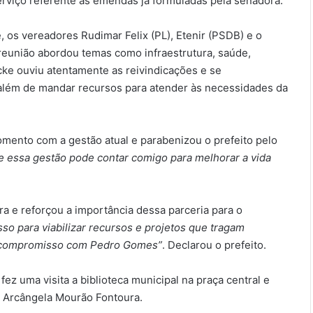
rviço referente às emendas já formuladas pela senadora.
 os vereadores Rudimar Felix (PL), Etenir (PSDB) e o
 reunião abordou temas como infraestrutura, saúde,
e ouviu atentamente as reivindicações e se
além de mandar recursos para atender às necessidades da
ento com a gestão atual e parabenizou o prefeito pelo
 e essa gestão pode contar comigo para melhorar a vida
ra e reforçou a importância dessa parceria para o
o para viabilizar recursos e projetos que tragam
lo compromisso com Pedro Gomes”
. Declarou o prefeito.
ez uma visita a biblioteca municipal na praça central e
 Arcângela Mourão Fontoura.