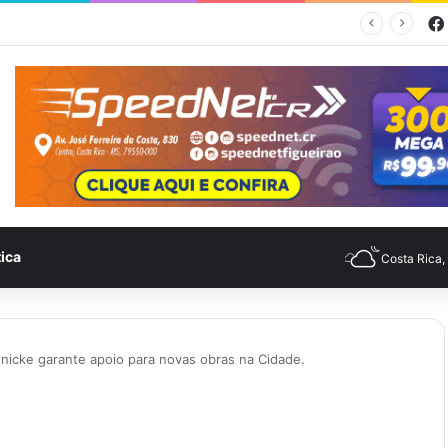
Feira no Bairro Vale do Amanhecer acontece hoje e União das Feiras será na Feira Central no sábado
tica
Costa Rica
nicke garante apoio para novas obras na Cidade.