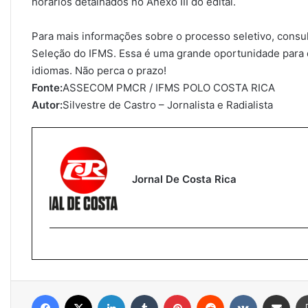
horários detalhados no Anexo III do edital.
Para mais informações sobre o processo seletivo, consul
Seleção do IFMS. Essa é uma grande oportunidade para 
idiomas. Não perca o prazo!
Fonte:
ASSECOM PMCR / IFMS POLO COSTA RICA
Autor:
Silvestre de Castro – Jornalista e Radialista
Jornal De Costa Rica
Facebook
X
Linkedin
Tumblr
Pinterest
Reddit
VK
Compartilhar via e-mail