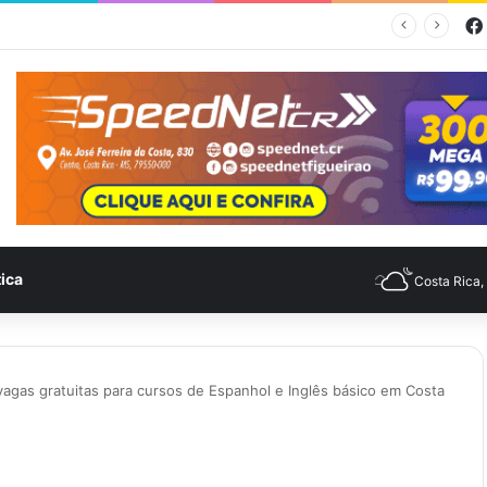
mpo para Costa Rica nesta quinta-feira (6)
tica
Costa Rica
vagas gratuitas para cursos de Espanhol e Inglês básico em Costa