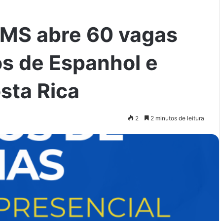
e MS abre 60 vagas
os de Espanhol e
sta Rica
2
2 minutos de leitura