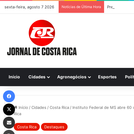
sexta-feira, agosto 7 2026
Notícias de Última Hora
Previsão do Te
Início
Cidades
Agronegócios
Esportes
Polí
Facebook
X
Início
/
Cidades
/
Costa Rica
/
Instituto Federal de MS abre 60 
Rica
Compartilhar via e-mail
Costa Rica
Destaques
Imprimir