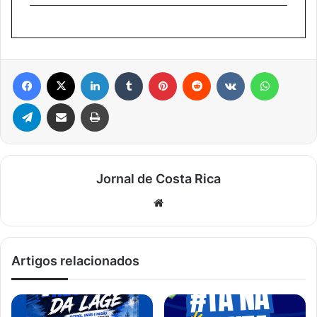
Facebook
X
Linkedin
Tumblr
Pinterest
Reddit
VK
WhatsA
Telegram
Compartilhar via e-mail
Imprimir
Jornal de Costa Rica
Website
Artigos relacionados