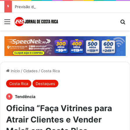
Previsão do Tempo para Costa Rica nesta segunda-feira (10)
Menu
Pr
Início
/
Cidades
/
Costa Rica
Costa Rica
Destaques
Tendência
Oficina “Faça Vitrines para
Atrair Clientes e Vender