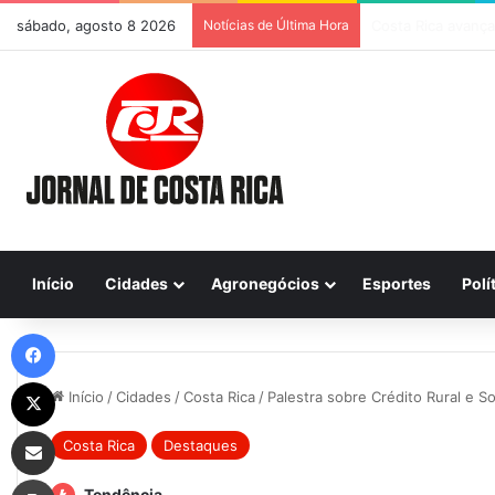
sábado, agosto 8 2026
Notícias de Última Hora
Início
Cidades
Agronegócios
Esportes
Polí
Facebook
X
Início
/
Cidades
/
Costa Rica
/
Palestra sobre Crédito Rural e S
Compartilhar via e-mail
Costa Rica
Destaques
Imprimir
Tendência