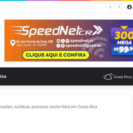
Feira no Bairro Vale do Amanhecer acontece hoje e União das Feiras será na Feira Central no sábado
tica
Costa Rica
oluções Jurídicas acontece sexta-feira em Costa Rica