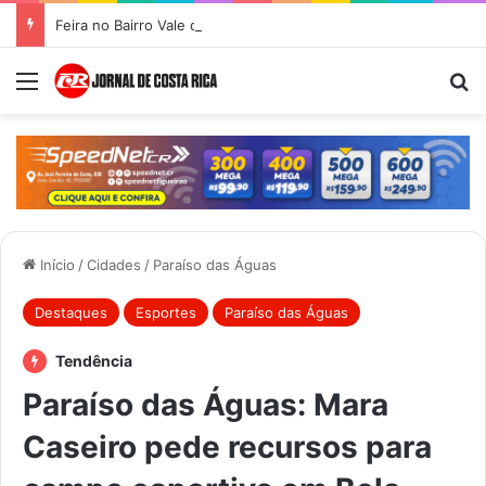
Feira no Bairro Vale do Amanhecer acontece hoje e União das Feiras será na Feira Central no sábado
Menu
Pr
Início
/
Cidades
/
Paraíso das Águas
Destaques
Esportes
Paraíso das Águas
Tendência
Paraíso das Águas: Mara
Caseiro pede recursos para