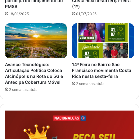
participa do lançamento do
Costa Rica nesta terça-feira
PMSB
(1º)
18/01/2025
01/07/2025
Avanço Tecnológico:
14ª Feira no Bairro São
Articulação Política Coloca
Francisco movimenta Costa
Alcinópolis na Rota do 5G e
Rica nesta sexta-feira
Antecipa Cobertura Móvel
2 semanas atrás
2 semanas atrás