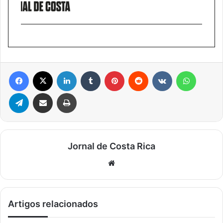
Facebook
X
Linkedin
Tumblr
Pinterest
Reddit
VK
WhatsA
Telegram
Compartilhar via e-mail
Imprimir
Jornal de Costa Rica
Website
Artigos relacionados