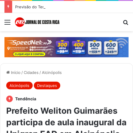
Previsão do Tempo para Costa Rica nesta quinta-feira (6)
Menu
Pr
Início
/
Cidades
/
Alcinópolis
Alcinópolis
Destaques
Tendência
Prefeito Weliton Guimarães
participa de aula inaugural da