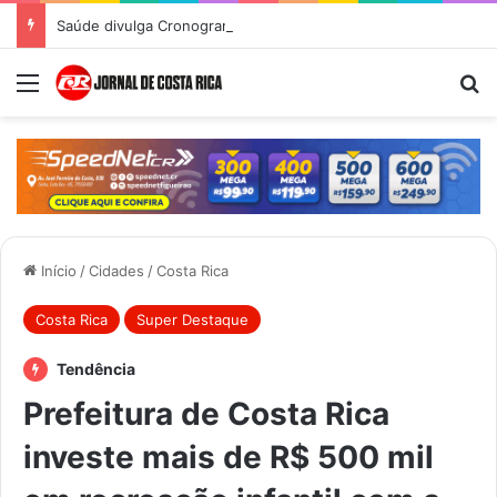
Saúde divulga Cronograma de Atendimentos do Castramóvel para o mês de agosto em Costa Rica
Menu
Pr
Início
/
Cidades
/
Costa Rica
Costa Rica
Super Destaque
Tendência
Prefeitura de Costa Rica
investe mais de R$ 500 mil