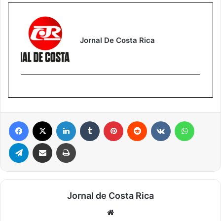
Jornal De Costa Rica
Facebook
X
Linkedin
Tumblr
Pinterest
Reddit
VK
WhatsA
Telegram
Compartilhar via e-mail
Imprimir
Jornal de Costa Rica
Website