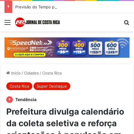
Previsão do Tempo para Costa Rica nesta quinta-feira (6)
Menu
Pr
Início
/
Cidades
/
Costa Rica
Costa Rica
Super Destaque
Tendência
Prefeitura divulga calendário
da coleta seletiva e reforça