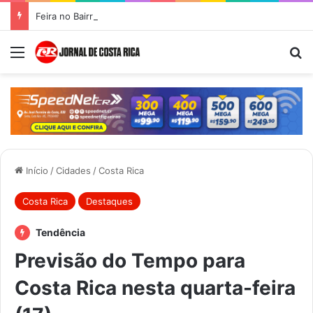
Feira no Bairro Vale do Amanhecer acontece hoje e União das Feiras será na Feira Central no sábado
Menu
Pr
Início
/
Cidades
/
Costa Rica
Costa Rica
Destaques
Tendência
Previsão do Tempo para
Costa Rica nesta quarta-feira