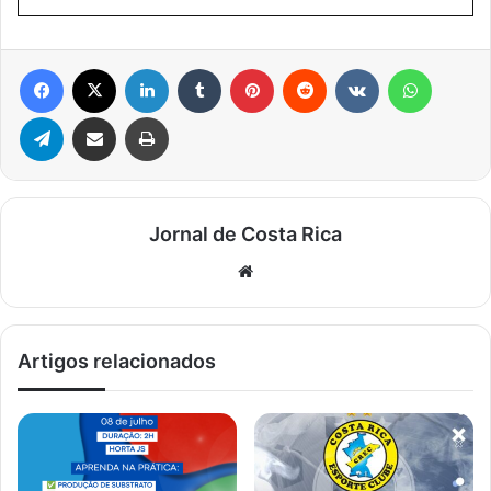
Facebook
X
Linkedin
Tumblr
Pinterest
Reddit
VK
WhatsA
Telegram
Compartilhar via e-mail
Imprimir
Jornal de Costa Rica
Website
Artigos relacionados