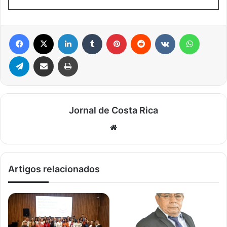
Facebook
X
Linkedin
Tumblr
Pinterest
Reddit
VK
WhatsA
Telegram
Compartilhar via e-mail
Imprimir
Jornal de Costa Rica
Website
Artigos relacionados