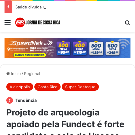
Saúde divulga Cronograma de Atendimentos do Castramóvel para o mês de agosto em Costa Rica
Menu
Pr
Início
/
Regional
Alcinópolis
Costa Rica
Super Destaque
Tendência
Projeto de arqueologia
apoiado pela Fundect é forte