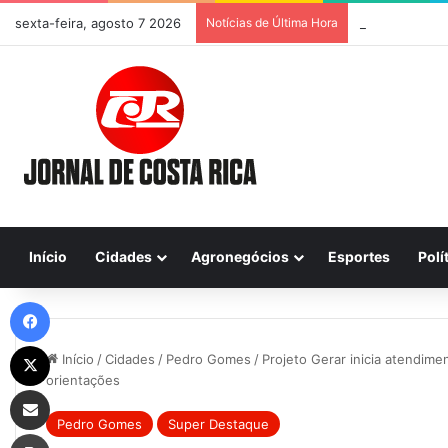
sexta-feira, agosto 7 2026
Notícias de Última Hora
Previsão do Te
Início
Cidades
Agronegócios
Esportes
Polí
Facebook
X
Início
/
Cidades
/
Pedro Gomes
/
Projeto Gerar inicia atendim
orientações
Compartilhar via e-mail
Pedro Gomes
Super Destaque
Imprimir