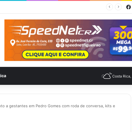
mpo para Costa Rica nesta quinta-feira (6)
tica
Costa Rica
ento a gestantes em Pedro Gomes com roda de conversa, kits e