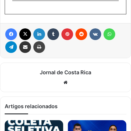
Facebook
X
Linkedin
Tumblr
Pinterest
Reddit
VK
WhatsA
Telegram
Compartilhar via e-mail
Imprimir
Jornal de Costa Rica
Website
Artigos relacionados