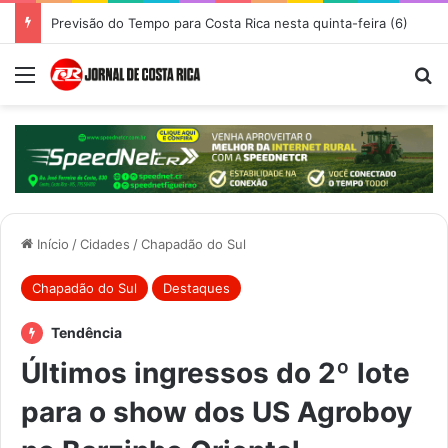
Previsão do Tempo para Costa Rica nesta quinta-feira (6)
Menu
Pr
Início
/
Cidades
/
Chapadão do Sul
Chapadão do Sul
Destaques
Tendência
Últimos ingressos do 2º lote
para o show dos US Agroboy