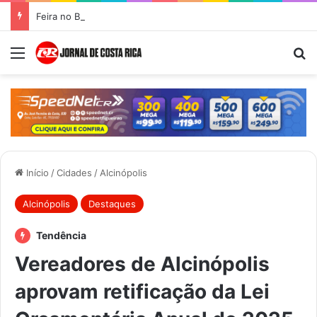
Feira no Bairro Vale do Amanhecer acontece hoje e União das Feiras será na Feira Central no sábado
Menu
Pr
Início
/
Cidades
/
Alcinópolis
Alcinópolis
Destaques
Tendência
Vereadores de Alcinópolis
aprovam retificação da Lei