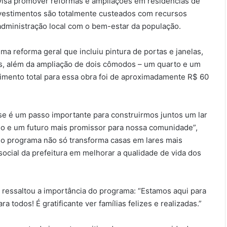
 visa promover reformas e ampliações em residências de
investimentos são totalmente custeados com recursos
dministração local com o bem-estar da população.
a reforma geral que incluiu pintura de portas e janelas,
ias, além da ampliação de dois cômodos – um quarto e um
imento total para essa obra foi de aproximadamente R$ 60
se é um passo importante para construirmos juntos um lar
do e um futuro mais promissor para nossa comunidade”,
e o programa não só transforma casas em lares mais
cial da prefeitura em melhorar a qualidade de vida dos
ressaltou a importância do programa: “Estamos aqui para
a todos! É gratificante ver famílias felizes e realizadas.”