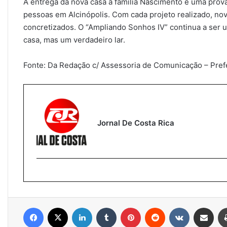
A entrega da nova casa à família Nascimento é uma prov
pessoas em Alcinópolis. Com cada projeto realizado, nov
concretizados. O “Ampliando Sonhos IV” continua a ser 
casa, mas um verdadeiro lar.
Fonte: Da Redação c/ Assessoria de Comunicação – Prefei
Jornal De Costa Rica
Facebook
X
Linkedin
Tumblr
Pinterest
Reddit
VK
Compartilhar via e-mail