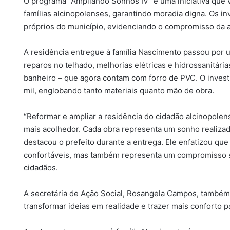
O programa “Ampliando Sonhos IV” é uma iniciativa que
famílias alcinopolenses, garantindo moradia digna. Os 
próprios do município, evidenciando o compromisso da a
A residência entregue à família Nascimento passou por um
reparos no telhado, melhorias elétricas e hidrossanitár
banheiro – que agora contam com forro de PVC. O invest
mil, englobando tanto materiais quanto mão de obra.
“Reformar e ampliar a residência do cidadão alcinopolen
mais acolhedor. Cada obra representa um sonho realiza
destacou o prefeito durante a entrega. Ele enfatizou qu
confortáveis, mas também representa um compromisso so
cidadãos.
A secretária de Ação Social, Rosangela Campos, também 
transformar ideias em realidade e trazer mais conforto par