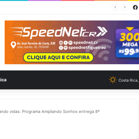
Feira no Bairro Vale do Amanhecer acontece hoje e União das Feiras será na Feira Central no sábado
tica
Costa Rica
mando vidas: Programa Ampliando Sonhos entrega 8ª