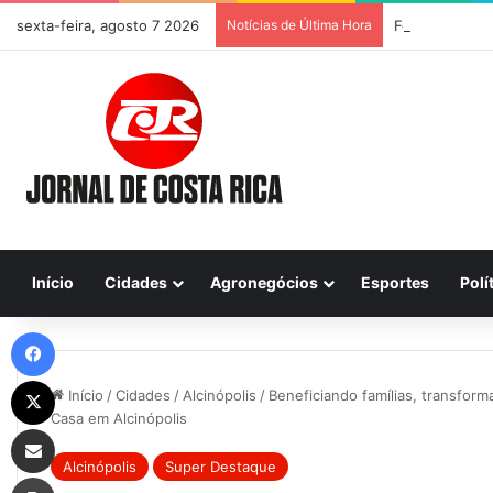
sexta-feira, agosto 7 2026
Notícias de Última Hora
Início
Cidades
Agronegócios
Esportes
Polí
Facebook
X
Início
/
Cidades
/
Alcinópolis
/
Beneficiando famílias, transfor
Casa em Alcinópolis
Compartilhar via e-mail
Alcinópolis
Super Destaque
Imprimir