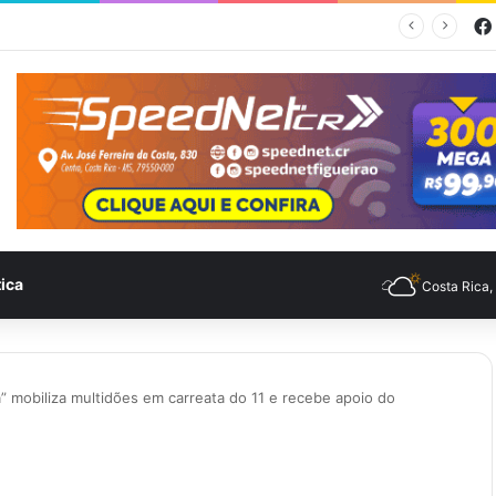
Feira no Bairro Vale do Amanhecer acontece hoje e União das Feiras será na Feira Central no sábado
tica
Costa Rica
” mobiliza multidões em carreata do 11 e recebe apoio do