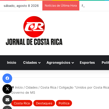
sábado, agosto 8 2026
Notícias de Última Hora
Início
Cidades
Agronegócios
Esportes
Polí
Facebook
X
Início
/
Cidades
/
Costa Rica
/
Coligação “Unidos por Costa Rica
Governo de MS
Compartilhar via e-mail
Costa Rica
Destaques
Política
Imprimir