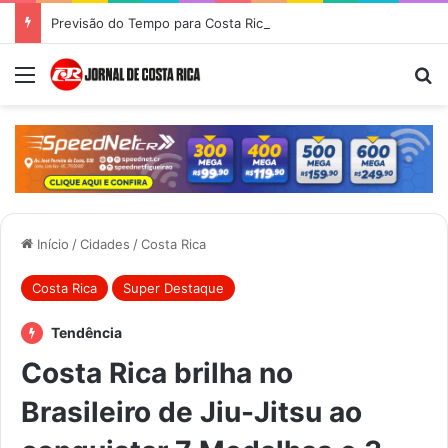
Previsão do Tempo para Costa Rica nesta quinta-feira (6)
Menu
Pr
Início
/
Cidades
/
Costa Rica
Costa Rica
Super Destaque
Tendência
Costa Rica brilha no
Brasileiro de Jiu-Jitsu ao