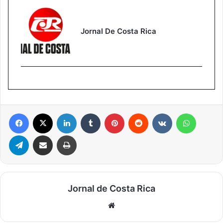
Jornal De Costa Rica
Facebook
X
Linkedin
Tumblr
Pinterest
Reddit
VK
WhatsA
Telegram
Compartilhar via e-mail
Imprimir
Jornal de Costa Rica
Website