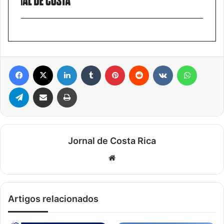
Facebook
X
Linkedin
Tumblr
Pinterest
Reddit
VK
WhatsA
Telegram
Compartilhar via e-mail
Imprimir
Jornal de Costa Rica
Website
Artigos relacionados