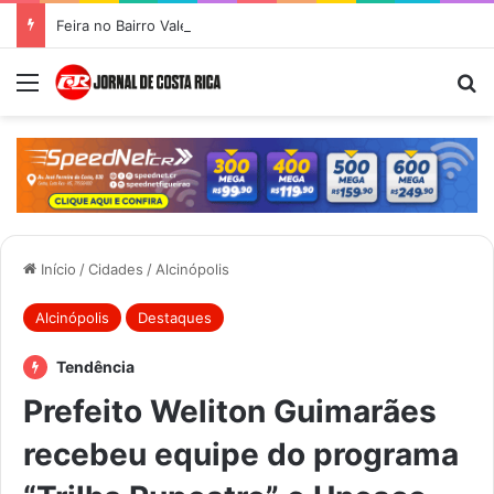
Feira no Bairro Vale do Amanhecer acontece hoje e União das Feiras será na Feira Central no sábado
Menu
Pr
Início
/
Cidades
/
Alcinópolis
Alcinópolis
Destaques
Tendência
Prefeito Weliton Guimarães
recebeu equipe do programa