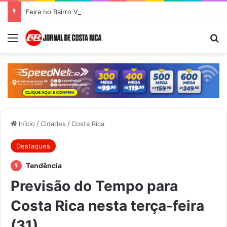
Feira no Bairro Vale do Amanhecer acontece hoje e União das Feiras será na Feira Central no sábado
Menu
Pr
Início
/
Cidades
/
Costa Rica
Destaques
Tendência
Previsão do Tempo para
Costa Rica nesta terça-feira
(31)