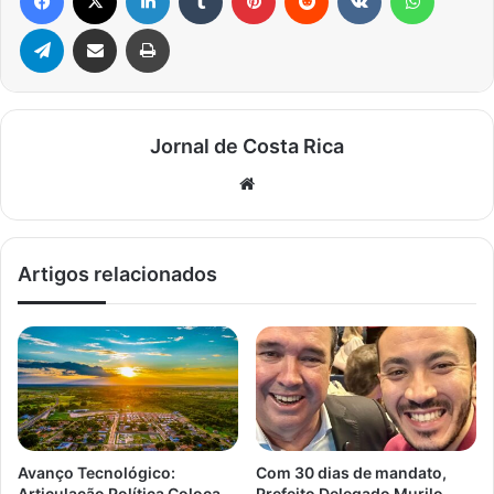
Telegram
Compartilhar via e-mail
Imprimir
Jornal de Costa Rica
Website
Artigos relacionados
Avanço Tecnológico:
Com 30 dias de mandato,
Articulação Política Coloca
Prefeito Delegado Murilo