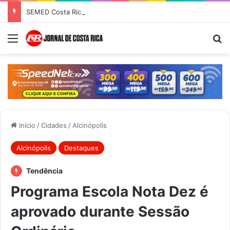
SEMED Costa Rica convoca candidatas para contratação temporária e atuação como Auxiliar de Desenvolvimento Infantil
Menu
Pr
Início
/
Cidades
/
Alcinópolis
Alcinópolis
Destaques
Tendência
Programa Escola Nota Dez é
aprovado durante Sessão