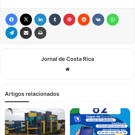
Facebook
X
Linkedin
Tumblr
Pinterest
Reddit
VK
WhatsA
Telegram
Compartilhar via e-mail
Imprimir
Jornal de Costa Rica
Website
Artigos relacionados